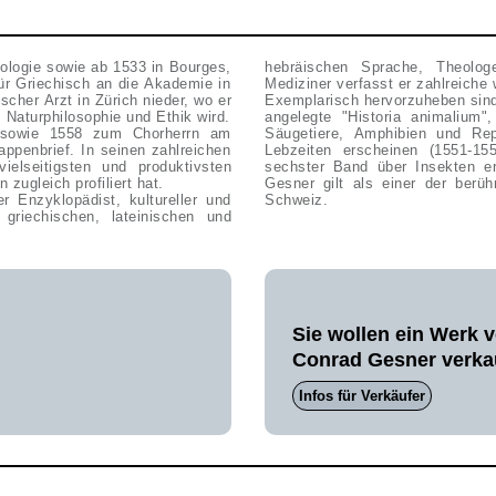
ologie sowie ab 1533 in Bourges,
hebräischen Sprache, Theologe,
für Griechisch an die Akademie in
Mediziner verfasst er zahlreich
cher Arzt in Zürich nieder, wo er
Exemplarisch hervorzuheben sind 
, Naturphilosophie und Ethik wird.
angelegte "Historia animalium"
t sowie 1558 zum Chorherrn am
Säugetiere, Amphibien und Re
ppenbrief. In seinen zahlreichen
Lebzeiten erscheinen (1551-1
lseitigsten und produktivsten
sechster Band über Insekten er
zugleich profiliert hat.
Gesner gilt als einer der berü
r Enzyklopädist, kultureller und
Schweiz.
 griechischen, lateinischen und
Sie wollen ein Werk 
Conrad Gesner verka
Infos für Verkäufer